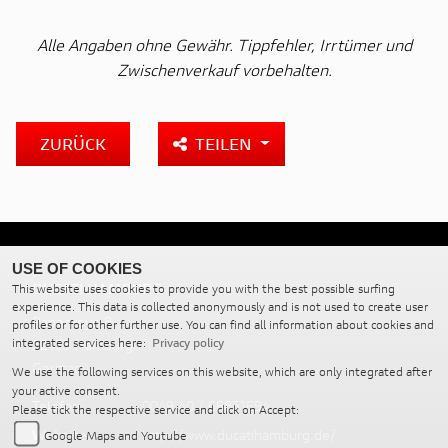
Alle Angaben ohne Gewähr. Tippfehler, Irrtümer und
Zwischenverkauf vorbehalten.
ZURÜCK
TEILEN
USE OF COOKIES
DUCATI HAMBURG
This website uses cookies to provide you with the best possible surfing
experience. This data is collected anonymously and is not used to create user
Papenreye 8
profiles or for other further use. You can find all information about cookies and
22453 Hamburg
integrated services here:
Privacy policy
Germany
We use the following services on this website, which are only integrated after
your active consent.
Telefon:
0049 40 / 66851694
Please tick the respective service and click on Accept:
Website:
http://www.ducatihamburg.de/
Google Maps and Youtube