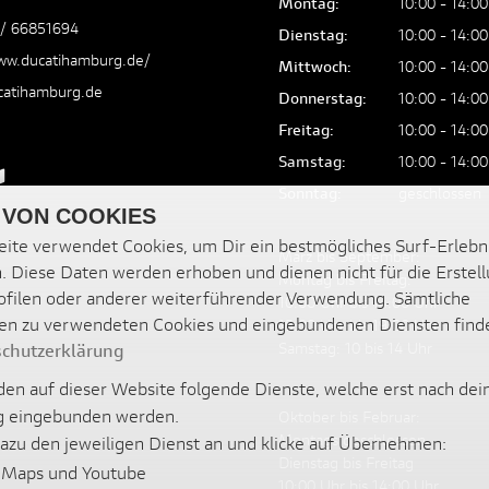
Montag:
10:00 - 14:00
 / 66851694
Dienstag:
10:00 - 14:00
ww.ducatihamburg.de/
Mittwoch:
10:00 - 14:00
catihamburg.de
Donnerstag:
10:00 - 14:00
Freitag:
10:00 - 14:00
Samstag:
10:00 - 14:00
Sonntag:
geschlossen
 VON COOKIES
ite verwendet Cookies, um Dir ein bestmögliches Surf-Erlebn
März bis September:
. Diese Daten werden erhoben und dienen nicht für die Erstel
Montag bis Freitag:
filen oder anderer weiterführender Verwendung. Sämtliche
10:00 Uhr bis 14:00 Uhr
en zu verwendeten Cookies und eingebundenen Diensten find
15:00 Uhr bis 19:00 Uhr
Samstag: 10 bis 14 Uhr
chutzerklärung
en auf dieser Website folgende Dienste, welche erst nach dei
 eingebunden werden.
Oktober bis Februar:
Montags geschlossen
dazu den jeweiligen Dienst an und klicke auf Übernehmen:
Dienstag bis Freitag
 Maps und Youtube
10:00 Uhr bis 14:00 Uhr