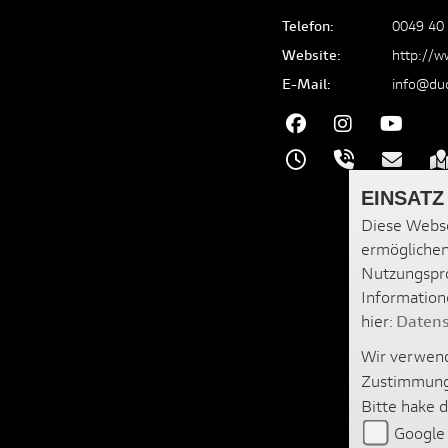
Telefon:
0049 40
Website:
http://w
E-Mail:
info@du
EINSATZ
Diese Webse
ermöglichen
Nutzungspro
Information
hier:
Datens
Wir verwend
Zustimmung
Bitte hake 
Google